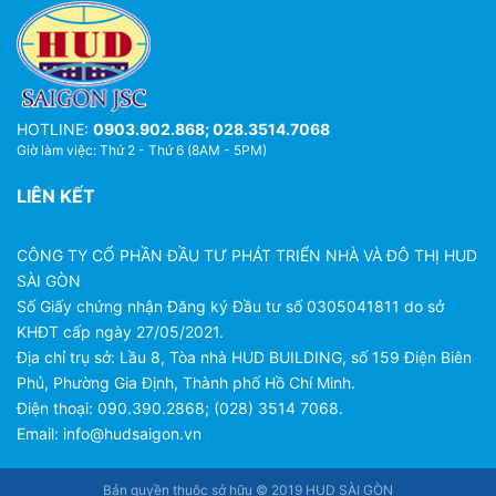
HOTLINE:
0903.902.868; 028.3514.7068
Giờ làm việc: Thứ 2 - Thứ 6 (8AM - 5PM)
LIÊN KẾT
CÔNG TY CỔ PHẦN ĐẦU TƯ PHÁT TRIỂN NHÀ VÀ ĐÔ THỊ HUD
SÀI GÒN
Số Giấy chứng nhận Đăng ký Đầu tư số 0305041811 do sở
KHĐT cấp ngày 27/05/2021.
Địa chỉ trụ sở: Lầu 8, Tòa nhà HUD BUILDING, số 159 Điện Biên
Phủ, Phường Gia Định, Thành phố Hồ Chí Minh.
Điện thoại: 090.390.2868;
(
028) 3514 7068
.
Email:
info@hudsaigon.vn
Bản quyền thuộc sở hữu © 2019 HUD SÀI GÒN